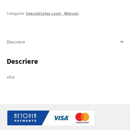
Categorie:
Specialitatea casei - Miercuri
Termeni si conditii
Zona Livrare
Descriere
Descriere
vita