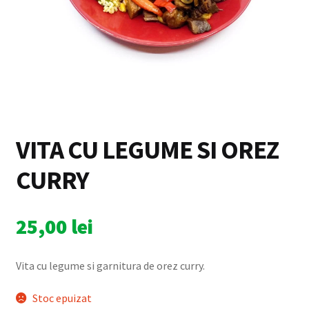
Finalizare comandă
Galerie Foto
GDPR
Geemeenii Bistro
VITA CU LEGUME SI OREZ
Meniu Joi
CURRY
Meniu Luni
25,00
lei
Meniu Marti
Vita cu legume si garnitura de orez curry.
Meniu Miercuri
Stoc epuizat
Meniu Vineri