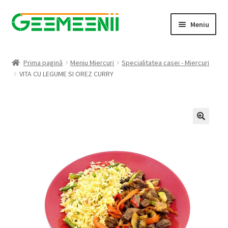
Sari
Sari
Meniu
la
la
navigare
conținut
Prima pagină
Prima pagină
Meniu Miercuri
Specialitatea casei - Miercuri
VITA CU LEGUME SI OREZ CURRY
Abonare confirmata
Comanda online
Comandă rapidă
Comanda trimisă
Contul meu
Cos produse